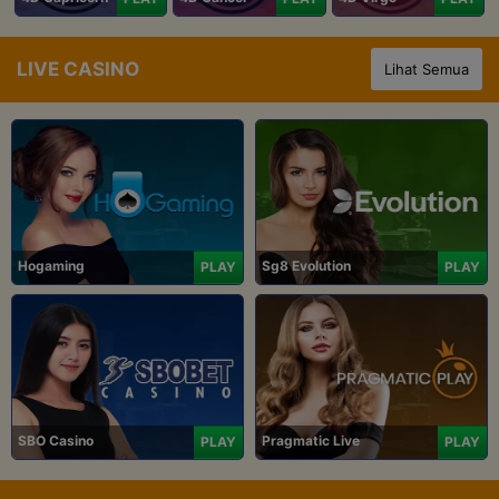
LIVE CASINO
Lihat Semua
Hogaming
Sg8 Evolution
PLAY
PLAY
SBO Casino
Pragmatic Live
PLAY
PLAY