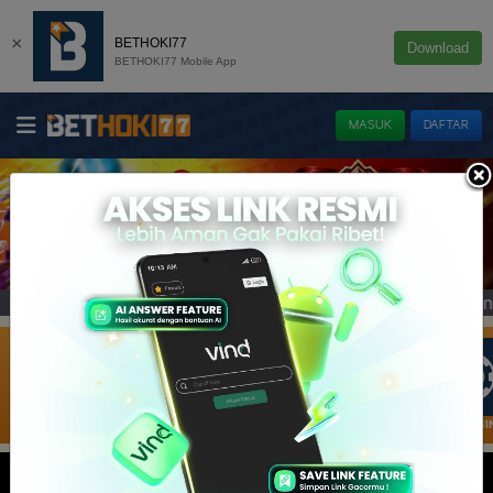
×
BETHOKI77
Download
BETHOKI77 Mobile App
MASUK
DAFTAR
n main dan menangkan hadiahnya! Dapatkan Keuntungan
Info :
E-LOTTERY
IDNRAFFLE
IDNRNG
SLOT
LIVE CASI
SLOT