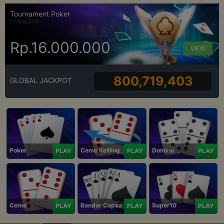
Tournament Poker
07 Aug 2026
Rp.16.000.000
VIEW
800,719,403
GLOBAL JACKPOT
Poker
Ceme Keliling
Domino
PLAY
PLAY
PLAY
Ceme
Bandar Capsa
Super10
PLAY
PLAY
PLAY