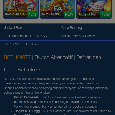
BAO CHUAN FISHING
FA CHAI FISHING
Jackpot Fishing Jili
PLAY
PLAY
PLAY
Jadwal Bank
Cara Betting
Link Alternatif BETHOKI77
Kalkulator Mix Parlay
RTP Slot BETHOKI77
BETHOKI77
| Tautan Alternatif | Daftar dan
Login Bethoki77
Bethoki77 adalah salah satu pusat hiburan terlengkap di Indonesia,
menawarkan berbagai pilihan permainan yang menarik dan menghibur.
Berikut adalah beberapa poin yang mungkin menjelaskan mengapa dianggap
sebagai pusat hiburan terlengkap:
Ragam Permainan
: Platform kami menawarkan berbagai jenis
permainan yang menarik dari berbagai penyedia permainan
terkemuka, memberikan variasi dan pilihan bagi para pemain.
Tingkat RTP Tinggi
: RTP di Platform kami biasanya memiliki Return to