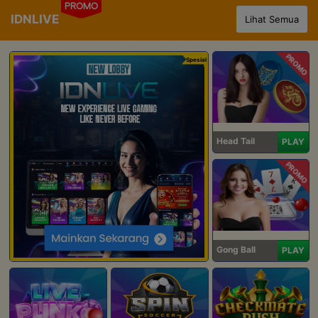
PROMO
IDNLIVE
Lihat Semua
PROMO
Spesial
Head Tail
PLAY
PROMO
Gong Ball
PLAY