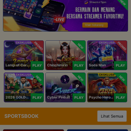
NEW
PROMO
PROMO
NEW
Lamp of Cornucopia
Chinchirorin
Soda Man
PLAY
PLAY
PLAY
NEW
NEW
NEW
2026 GOLDEN GOAL RUSH
Cyber Pinball
Psycho Heroes
PLAY
PLAY
PLAY
SPORTSBOOK
Lihat Semua