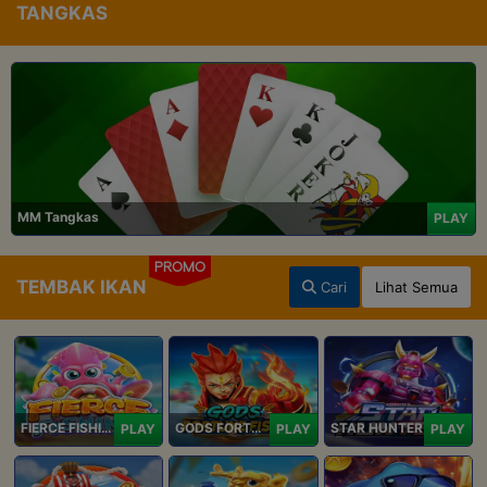
TANGKAS
MM Tangkas
PLAY
PROMO
TEMBAK IKAN
Cari
Lihat Semua
FIERCE FISHING
GODS FORTUNE FISHING
STAR HUNTER
PLAY
PLAY
PLAY